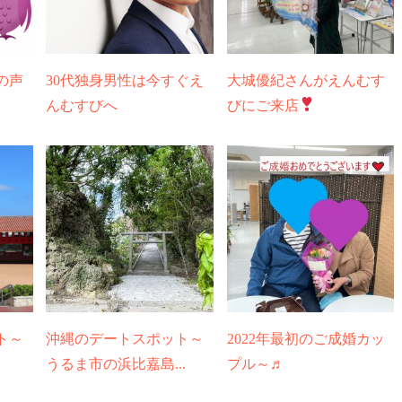
の声
30代独身男性は今すぐえ
大城優紀さんがえんむす
んむすびへ
びにご来店
ト～
沖縄のデートスポット～
2022年最初のご成婚カッ
うるま市の浜比嘉島...
プル～♬