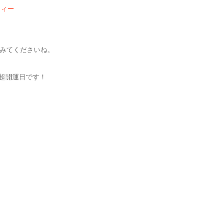
ティー
みてくださいね。
超超開運日です！