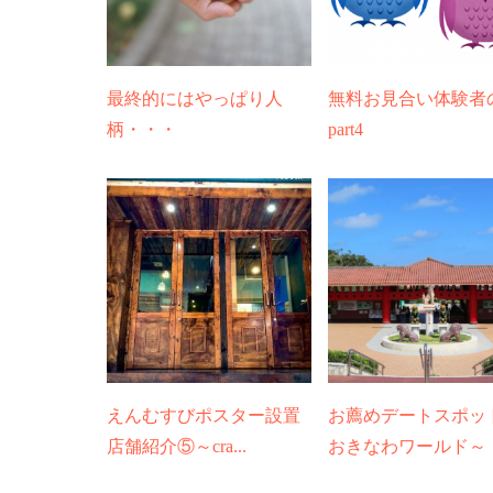
最終的にはやっぱり人
無料お見合い体験者
柄・・・
part4
えんむすびポスター設置
お薦めデートスポッ
店舗紹介⑤～cra...
おきなわワールド～