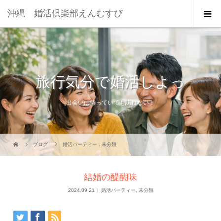
沖縄 婚活倶楽部えんむすび
旅行気分で婚活しよっ
出会いは待っていても訪れない！
ブログ
婚活パーティー
,
未分類
結婚の醍醐味
2024.09.21
婚活パーティー
,
未分類