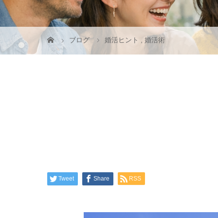
ブログ
婚活ヒント
,
婚活術
Tweet
Share
RSS