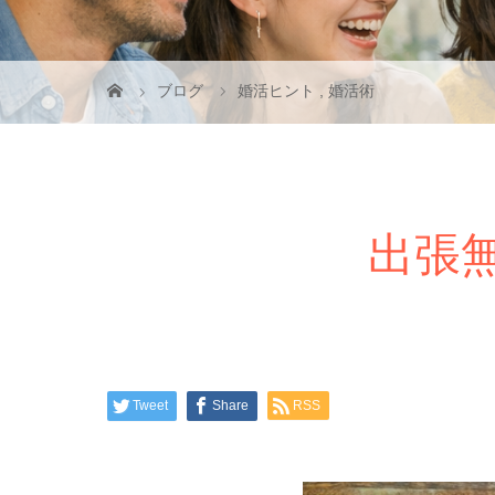
ブログ
婚活ヒント
,
婚活術
出張
Tweet
Share
RSS