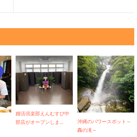
婚活倶楽部えんむすび中
沖縄のパワースポット～
部店がオープンしま...
轟の滝～