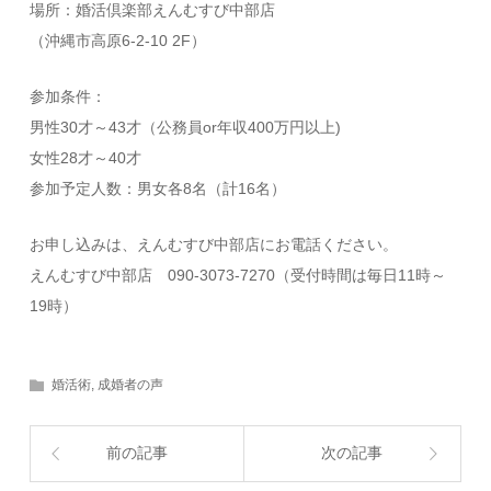
場所：婚活倶楽部えんむすび中部店
（沖縄市高原6-2-10 2F）
参加条件：
男性30才～43才（公務員or年収400万円以上)
女性28才～40才
参加予定人数：男女各8名（計16名）
お申し込みは、えんむすび中部店にお電話ください。
えんむすび中部店 090-3073-7270（受付時間は毎日11時～
19時）
婚活術
,
成婚者の声
前の記事
次の記事