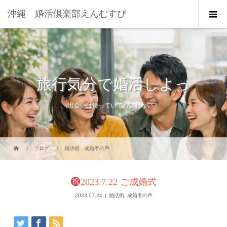
沖縄 婚活倶楽部えんむすび
旅行気分で婚活しよっ
出会いは待っていても訪れない！
ブログ
婚活術
,
成婚者の声
2023.7.22 ご成婚式
2023.07.24
婚活術
,
成婚者の声