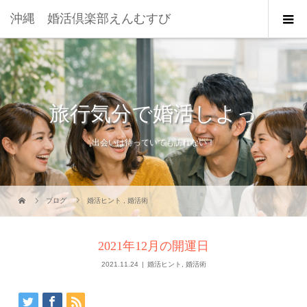
沖縄 婚活倶楽部えんむすび
旅行気分で婚活しよっ
出会いは待っていても訪れない！
ブログ
婚活ヒント
,
婚活術
2021年12月の開運日
2021.11.24
婚活ヒント
,
婚活術