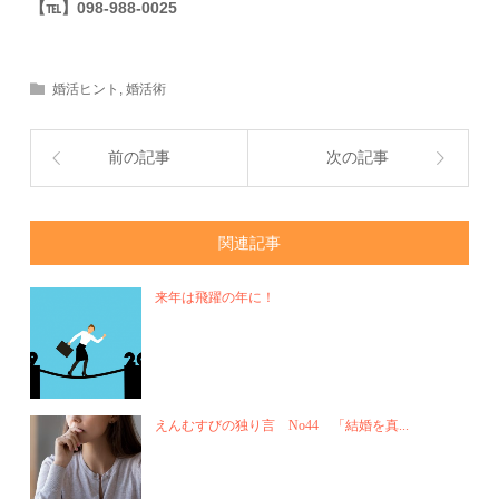
【
℡
】098-988-0025
婚活ヒント
,
婚活術
前の記事
次の記事
関連記事
来年は飛躍の年に！
えんむすびの独り言 No44 「結婚を真...