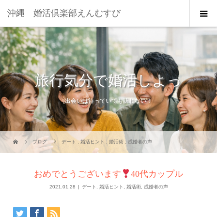
沖縄 婚活倶楽部えんむすび
旅行気分で婚活しよっ
出会いは待っていても訪れない！
ブログ
デート
,
婚活ヒント
,
婚活術
,
成婚者の声
おめでとうございます
40代カップル
2021.01.28
デート
,
婚活ヒント
,
婚活術
,
成婚者の声