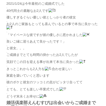
2021/1/24は今年最初のご成婚式でした
.
40代同士の素敵なお2人です
.
優しすぎるぐらい優しい彼としっかり者の彼女
.
お2人のご家族もとっても喜んでいるとの事で本当に良かった
.
「マイペースな彼ですが彼の優しさに惹かれました
.
良いご縁に巡りあえて良かったです！」
.
と彼女。。。
.
ご成婚までとても時間の掛かったお2人でしたが
.
笑顔でこの日を迎える事が出来て本当に良かった
.
きっとこれからも2人力を
合わせ楽しい
.
家庭を築いていくと思います
.
彼のボケと彼女のツッコミの息がピッタリ合ってて
.
とても、とても楽しい卒業式でした
.
どうぞ末永くお幸せに
婚活倶楽部えんむすびは出会いからご成婚まで