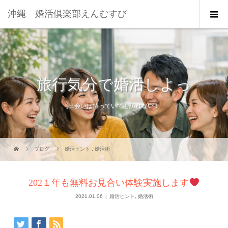
沖縄 婚活倶楽部えんむすび
旅行気分で婚活しよっ
出会いは待っていても訪れない！
ブログ
婚活ヒント
,
婚活術
202１年も無料お見合い体験実施します
2021.01.06
婚活ヒント
,
婚活術