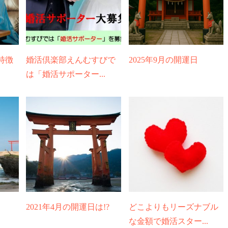
特徴
婚活倶楽部えんむすびで
2025年9月の開運日
は「婚活サポーター...
2021年4月の開運日は!?
どこよりもリーズナブル
な金額で婚活スター...