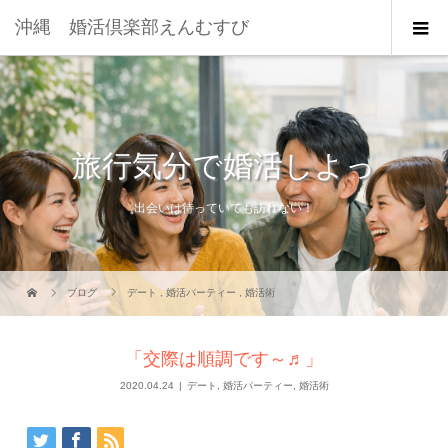
沖縄 婚活倶楽部えんむすび
旅行気分で婚活しよっ
出会いは待っていても訪れない！
ブログ
デート
,
婚活パーティー
,
婚活術
「交際は順調です～♬」
2020.04.24
デート
,
婚活パーティー
,
婚活術