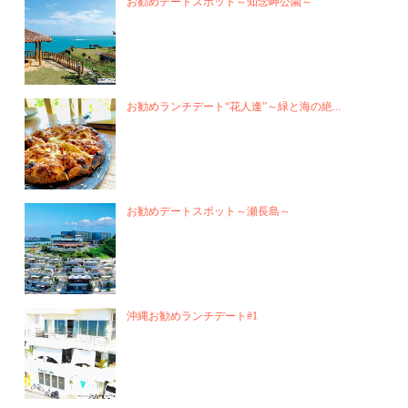
お勧めデートスポット～知念岬公園～
お勧めランチデート“花人逢”～緑と海の絶...
お勧めデートスポット～瀬長島～
沖縄お勧めランチデート#1