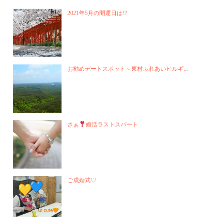
2021年5月の開運日は!?
お勧めデートスポット～東村ふれあいヒルギ...
さぁ
婚活ラストスパート
ご成婚式♡