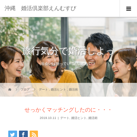
沖縄 婚活倶楽部えんむすび
旅行気分で婚活しよっ
出会いは待っていても訪れない！
ブログ
デート
,
婚活ヒント
,
婚活術
せっかくマッチングしたのに・・・
2019.10.11
デート
,
婚活ヒント
,
婚活術