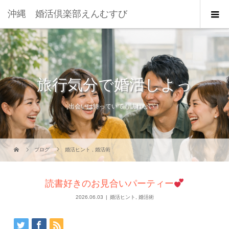
沖縄 婚活倶楽部えんむすび
旅行気分で婚活しよっ
出会いは待っていても訪れない！
ブログ
婚活ヒント
,
婚活術
読書好きのお見合いパーティー
2026.06.03
婚活ヒント
,
婚活術