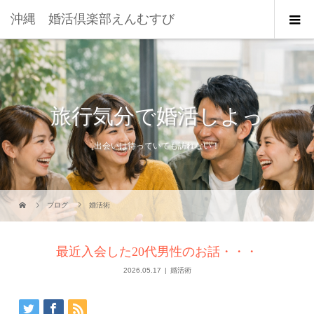
沖縄 婚活倶楽部えんむすび
旅行気分で婚活しよっ
出会いは待っていても訪れない！
ブログ
婚活術
最近入会した20代男性のお話・・・
2026.05.17
婚活術