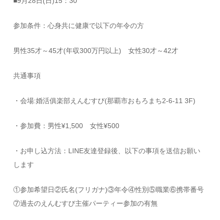
■
9月28日(日)15：30
参加条件：心身共に健康で以下の年令の方
男性35才～45才(年収300万円以上) 女性30才～42才
共通事項
・会場:婚活俱楽部えんむすび(那覇市おもろまち2-6-11 3F)
・参加費：男性¥1,500 女性¥500
・お申し込方法：LINE友達登録後、以下の事項を送信お願い
します
①参加希望日②氏名(フリガナ)③年令④性別⑤職業⑥携帯番号
⑦過去のえんむすび主催パーティー参加の有無