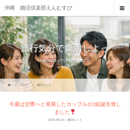
沖縄 婚活倶楽部えんむすび
旅行気分で婚活しよっ
出会いは待っていても訪れない！
ブログ
婚活ヒント
今週は交際へと発展したカップルが2組誕生致し
ました
2025.08.15
婚活ヒント