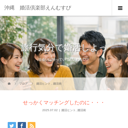
沖縄 婚活倶楽部えんむすび
旅行気分で婚活しよっ
出会いは待っていても訪れない！
ブログ
婚活ヒント
,
婚活術
せっかくマッチングしたのに・・・
2025.07.02
婚活ヒント
,
婚活術