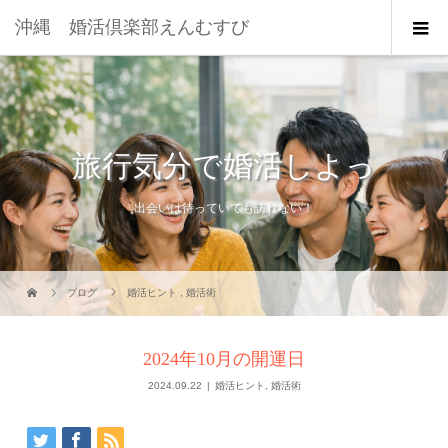
沖縄 婚活倶楽部えんむすび
旅行気分で婚活しよっ
出会いは待っていても訪れない！
ブログ
婚活ヒント
,
婚活術
2024年10月の開運日
2024.09.22
婚活ヒント
,
婚活術