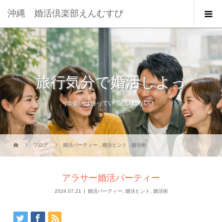
沖縄 婚活倶楽部えんむすび
旅行気分で婚活しよっ
出会いは待っていても訪れない！
ブログ
婚活パーティー
,
婚活ヒント
,
婚活術
アラサー婚活パーティー
2024.07.21
婚活パーティー
,
婚活ヒント
,
婚活術