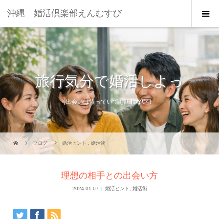
沖縄 婚活倶楽部えんむすび
旅行気分で婚活しよっ
出会いは待っていても訪れない！
ブログ
婚活ヒント
,
婚活術
理想の相手との出会い方
2024.01.07
婚活ヒント
,
婚活術