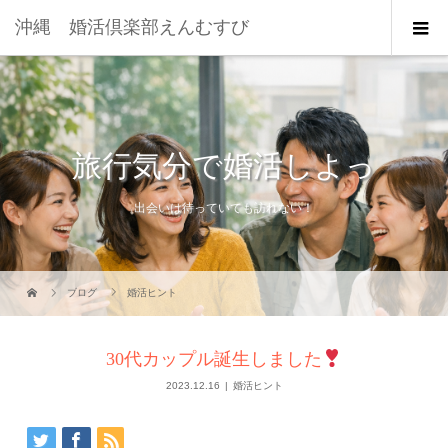
沖縄 婚活倶楽部えんむすび
旅行気分で婚活しよっ
出会いは待っていても訪れない！
ブログ
婚活ヒント
30代カップル誕生しました
2023.12.16
婚活ヒント