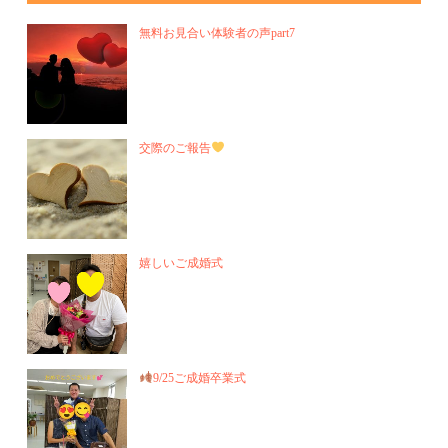
無料お見合い体験者の声part7
交際のご報告
嬉しいご成婚式
9/25ご成婚卒業式