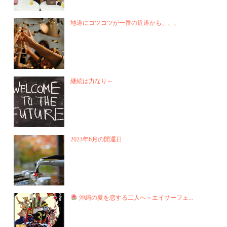
地道にコツコツが一番の近道かも、、、
継続は力なり～
2023年6月の開運日
沖縄の夏を恋する二人へ～エイサーフェ...