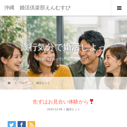
沖縄 婚活倶楽部えんむすび
旅行気分で婚活しよっ
出会いは待っていても訪れない！
ブログ
婚活ヒント
先ずはお見合い体験から
2023.12.08
婚活ヒント