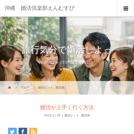
沖縄 婚活倶楽部えんむすび
旅行気分で婚活しよっ
出会いは待っていても訪れない！
ブログ
婚活ヒント
,
婚活術
婚活が上手く行く方法
2023.11.30
婚活ヒント
,
婚活術