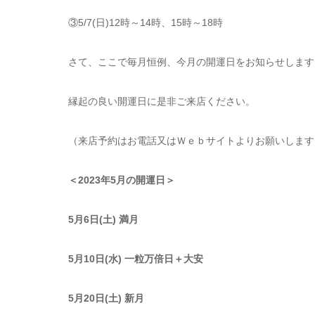
③5/7(日)12時～14時、15時～18時
さて、ここで毎月恒例、今月の開運日をお知らせします
縁起の良い開運日に是非ご来店ください。
（来店予約はお電話又はＷｅｂサイトよりお願いします
＜2023年5月の開運日＞
5
月6日(土) 満月
5
月10日(水) 一粒万倍日＋大安
5
月20日(土) 新月