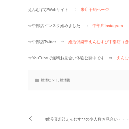
えんむすびWebサイト ⇒
来店予約ページ
☆中部店インスタ始めました ⇒
中部店Instagram
☆中部店Twitter ⇒
婚活倶楽部えんむすび中部店（@enmusu
☆YouTubeで無料お見合い体験公開中です ⇒
えんむ
婚活ヒント
,
婚活術
婚活倶楽部えんむすびの少人数お見合い・・