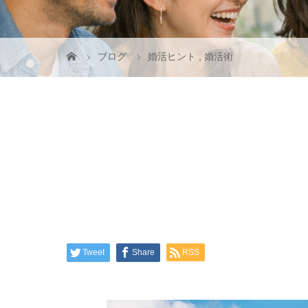
ブログ
婚活ヒント
,
婚活術
Tweet
Share
RSS