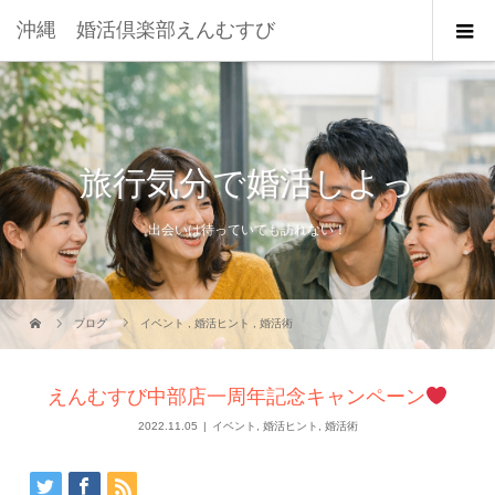
沖縄 婚活倶楽部えんむすび
旅行気分で婚活しよっ
出会いは待っていても訪れない！
ブログ
イベント
,
婚活ヒント
,
婚活術
えんむすび中部店一周年記念キャンペーン
2022.11.05
イベント
,
婚活ヒント
,
婚活術