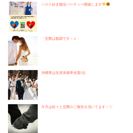
バスケ好き婚活パーティー開催します
「交際は順調です～♬」
沖縄県は生涯未婚率全国1位
今月は続々と交際のご報告を頂いてます～♡