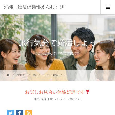
沖縄 婚活倶楽部えんむすび
旅行気分で婚活しよっ
出会いは待っていても訪れない！
ブログ
婚活パーティー
,
婚活ヒント
お試しお見合い体験好評です
2022.06.06
婚活パーティー
,
婚活ヒント