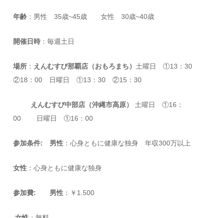
年齢
：男性 35歳~45歳 女性 30歳~40歳
開催日時
：毎週土日
場所
：
えんむすび那覇店（おもろまち）
土曜日 ①13：30
②18：00 日曜日 ①13：30 ②15：30
えんむすび中部店（沖縄市高原）
土曜日 ①16：
00 日曜日 ①16：00
参加条件:
男性
：心身ともに健康な独身 年収300万以上
女性
：心身ともに健康な独身
参加費:
男性
：￥1.500
女性
：無料