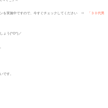
ーンを実施中ですので、今すぐチェックしてください ⇒
「３０代男
う(^O^)／
。
いです。