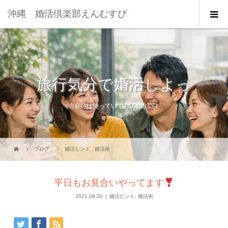
沖縄 婚活倶楽部えんむすび
旅行気分で婚活しよっ
出会いは待っていても訪れない！
ブログ
婚活ヒント
,
婚活術
平日もお見合いやってます
2021.08.20
婚活ヒント
,
婚活術