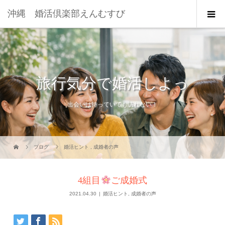
沖縄 婚活倶楽部えんむすび
旅行気分で婚活しよっ
出会いは待っていても訪れない！
ブログ
婚活ヒント
,
成婚者の声
4組目
ご成婚式
2021.04.30
婚活ヒント
,
成婚者の声