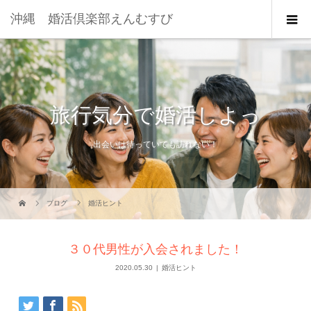
沖縄 婚活倶楽部えんむすび
旅行気分で婚活しよっ
出会いは待っていても訪れない！
ブログ
婚活ヒント
３０代男性が入会されました！
2020.05.30
婚活ヒント