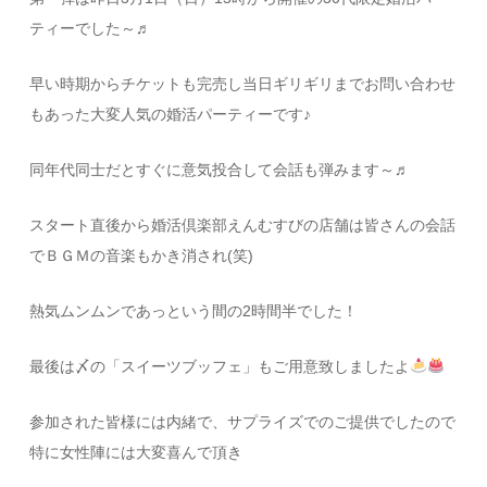
ティーでした～♬
早い時期からチケットも完売し当日ギリギリまでお問い合わせ
もあった大変人気の婚活パーティーです♪
同年代同士だとすぐに意気投合して会話も弾みます～♬
スタート直後から婚活倶楽部えんむすびの店舗は皆さんの会話
でＢＧＭの音楽もかき消され(笑)
熱気ムンムンであっという間の2時間半でした！
最後は〆の「スイーツブッフェ」もご用意致しましたよ
参加された皆様には内緒で、サプライズでのご提供でしたので
特に女性陣には大変喜んで頂き