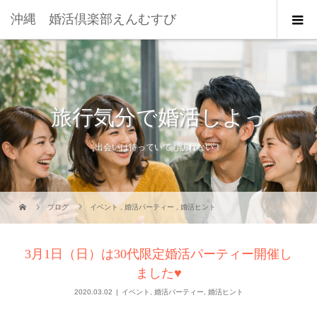
沖縄 婚活倶楽部えんむすび
旅行気分で婚活しよっ
出会いは待っていても訪れない！
ブログ
イベント
,
婚活パーティー
,
婚活ヒント
3月1日（日）は30代限定婚活パーティー開催し
ました♥
2020.03.02
イベント
,
婚活パーティー
,
婚活ヒント